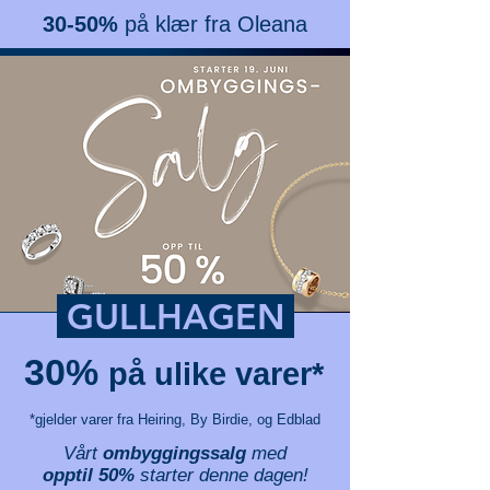
30-50%
på klær fra Oleana
GULLHAGEN
30%
på ulike varer*
*gjelder varer fra Heiring, By Birdie, og Edblad
Vårt
ombyggingssalg
med
o
pptil 50%
starter denne dagen!