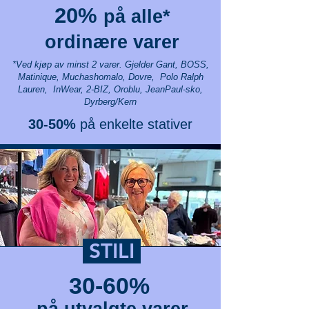
20%
på alle*
ordinære varer
*Ved kjøp av minst 2 varer. Gjelder Gant, BOSS,
Matinique, Muchashomalo, Dovre, Polo Ralph
Lauren, InWear, 2-BIZ, Oroblu, JeanPaul-sko,
Dyrberg/Kern
30-50%
på enkelte stativer
STILI
30-60%