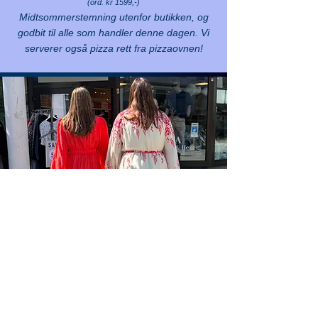
(ord. kr 1599,-)
Midtsommerstemning utenfor butikken, og
godbit til alle som handler denne dagen. Vi
serverer også pizza rett fra pizzaovnen!
ALEXIA
20%
i hele butikken
30%
på alle herreklær
15%
på Lexington håndklær ved
kjøp av 4 eller flere
Stativer med
30-70%
rabatt