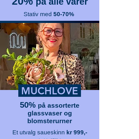
20%
på alle varer
Stativ med
50-70%
MUCHLOVE
50%
på assorterte
glassvaser og
blomsterurner
Et utvalg saueskinn
kr
999,-