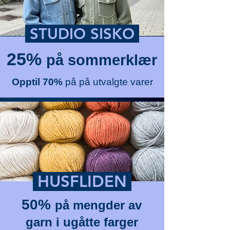
STUDIO SISKO
25%
på sommerklær
Opptil 70%
på på utvalgte varer
HUSFLIDEN
50%
på mengder av
garn i ugåtte farger