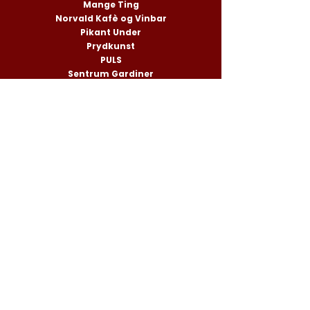
Mange Ting
Norvald Kafè og Vinbar
Pikant Under
Prydkunst
PULS
Sentrum Gardiner
Sivs Hårstudio
Specsavers
Stas Nytorvet
Stili Gjøvik
Strique & Mique
Studio Sisko
Sulland Mote
Synsenteret Gjøvik
Tjønnås Delikatesser